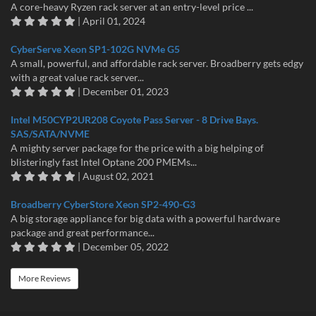
A core-heavy Ryzen rack server at an entry-level price ...
| April 01, 2024
CyberServe Xeon SP1-102G NVMe G5
A small, powerful, and affordable rack server. Broadberry gets edgy
with a great value rack server...
| December 01, 2023
Intel M50CYP2UR208 Coyote Pass Server - 8 Drive Bays.
SAS/SATA/NVME
A mighty server package for the price with a big helping of
blisteringly fast Intel Optane 200 PMEMs...
| August 02, 2021
Broadberry CyberStore Xeon SP2-490-G3
A big storage appliance for big data with a powerful hardware
package and great performance...
| December 05, 2022
More Reviews