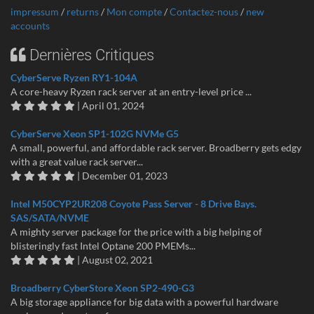
impressum
/
returns
/
Mon compte
/
Contactez-nous
/
new
accounts
Dernières Critiques
CyberServe Ryzen RY1-104A
A core-heavy Ryzen rack server at an entry-level price ...
| April 01, 2024
CyberServe Xeon SP1-102G NVMe G5
A small, powerful, and affordable rack server. Broadberry gets edgy
with a great value rack server...
| December 01, 2023
Intel M50CYP2UR208 Coyote Pass Server - 8 Drive Bays.
SAS/SATA/NVME
A mighty server package for the price with a big helping of
blisteringly fast Intel Optane 200 PMEMs...
| August 02, 2021
Broadberry CyberStore Xeon SP2-490-G3
A big storage appliance for big data with a powerful hardware