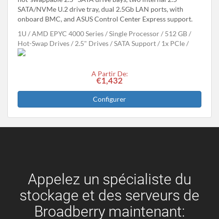
SATA/NVMe U.2 drive tray, dual 2.5Gb LAN ports, with
onboard BMC, and ASUS Control Center Express support.
1U
AMD EPYC 4000 Series
Single Processor
512 GB
Hot-Swap Drives
2.5" Drives
SATA Support
1x PCIe
A Partir De:
€1,432
Configurer
Appelez un spécialiste du
stockage et des serveurs de
Broadberry maintenant: