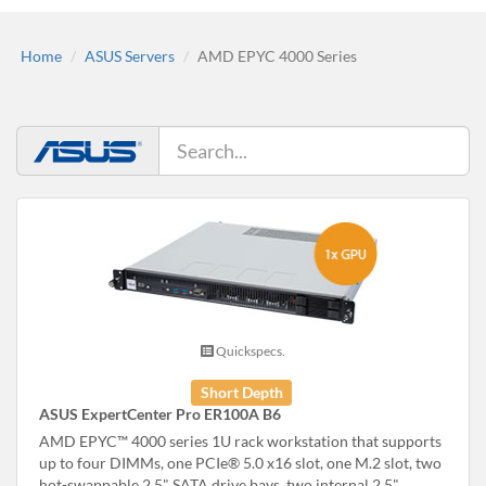
Home
ASUS Servers
AMD EPYC 4000 Series
Quickspecs.
Short Depth
ASUS ExpertCenter Pro ER100A B6
AMD EPYC™ 4000 series 1U rack workstation that supports
up to four DIMMs, one PCIe® 5.0 x16 slot, one M.2 slot, two
hot-swappable 2.5" SATA drive bays, two internal 2.5"