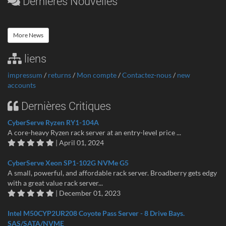
Dernières Nouvelles
More News
liens
impressum
/
returns
/
Mon compte
/
Contactez-nous
/
new
accounts
Dernières Critiques
CyberServe Ryzen RY1-104A
A core-heavy Ryzen rack server at an entry-level price ...
| April 01, 2024
CyberServe Xeon SP1-102G NVMe G5
A small, powerful, and affordable rack server. Broadberry gets edgy
with a great value rack server...
| December 01, 2023
Intel M50CYP2UR208 Coyote Pass Server - 8 Drive Bays.
SAS/SATA/NVME