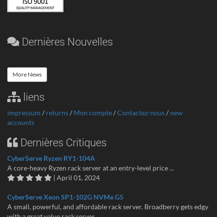
Dernières Nouvelles
More News
liens
impressum
/
returns
/
Mon compte
/
Contactez-nous
/
new
accounts
Dernières Critiques
CyberServe Ryzen RY1-104A
A core-heavy Ryzen rack server at an entry-level price ...
| April 01, 2024
CyberServe Xeon SP1-102G NVMe G5
A small, powerful, and affordable rack server. Broadberry gets edgy
with a great value rack server...