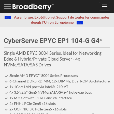
Toggl
navig
Assemblage, Expédition et Support de toutes les commandes
depuis l'Union Européenne
CyberServe EPYC EP1 104-G G4
®
Single AMD EPYC 8004 Series, Ideal for Networking,
Edge & Hybrid/Private Cloud Server - 4x
NVMe/SATA/SAS Drives
Single AMD EPYC™ 8004 Series Processors
6-Channel DDR5 RDIMM, 12x DIMMs, Dual ROM Architecture
1x 1Gb/s LAN port via Intel® I210-AT
4x 3.5"/2.5" Gen5 NVMe/SATA/SAS-4 hot-swap bays
1x M.2 slot with PCIe Gen3 x4 interface
2x FHHL PCIe Gen5 x16 slots
2x OCP NIC 3.0 PCIe Gen5 x16 slots