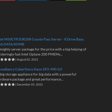
tel M50CYP2UR208 Coyote Pass Server - 8 Drive Bays.
AS/SATA/NVME
mighty server package for the price with a big helping of
isteringly fast Intel Optane 200 PMEMs...
| August 02, 2021
roadberry CyberStore Xeon SP2-490-G3
big storage appliance for big data with a powerful
rdware package and great performance...
| December 05, 2022