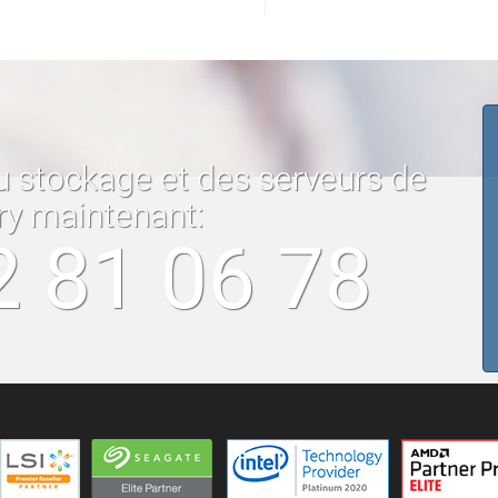
u stockage et des serveurs de
ry maintenant:
2 81 06 78