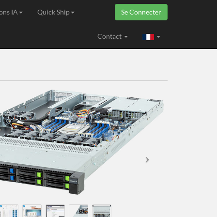
ons IA
Quick Ship
Se Connecter
ropéenne
Contact