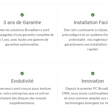
3 ans de Garantie
Installation Faci
tes les solutions Broadberry sont
Des rails coulissants à clipse
pagnées d'une garantie complète de
préconfiguré et un système d'e
à 5 ans, avec toute une gamme de
préinstallé ; nos ingénieur
garanties optionnelles.
garantissent une installation 
rapide!
Evolutivité
Innovation
serveurs sont conçus pour évoluer
Depuis le premier PC Broad
c votre entreprise, que ce soit en
1989, nous avons continuellem
chetant des disques des noeuds
et nous sommes adaptés aux 
supplémentaires.
technologies émergent sur l