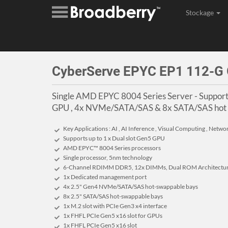
Stockage
Assembl
CyberServe EPYC EP1 112-G
Single AMD EPYC 8004 Series Server - Supports
GPU , 4x NVMe/SATA/SAS & 8x SATA/SAS hot 
Key Applications : AI , AI Inference , Visual Computing , Netw
Supports up to 1 x Dual slot Gen5 GPU
AMD EPYC™ 8004 Series processors
Single processor, 5nm technology
6-Channel RDIMM DDR5, 12x DIMMs, Dual ROM Architectu
1x Dedicated management port
4x 2.5" Gen4 NVMe/SATA/SAS hot-swappable bays
8x 2.5" SATA/SAS hot-swappable bays
1x M.2 slot with PCIe Gen3 x4 interface
1x FHFL PCIe Gen5 x16 slot for GPUs
1x FHFL PCIe Gen5 x16 slot