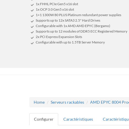
1x FHHL PCIe Gen5 x16 slot
1x OCP 3.0 Gen5 x16 slot
1+1 1300W 80 PLUS Platinum redundant power supplies
Supports up to 12x SATA3 2.5" Hard Drives
Configurable with 1x AMD AMD EPYC (Bergamo)
Supports up to 12 modules of DDR5 ECC Registered Memory
2x PCI Express Expansion Slots
Configurable with up to 1.5TB Server Memory
Home
Serveurs rackables
AMD EPYC 8004 Pro
Configurer
Caractéristiques
Caractéristiqu