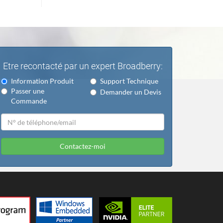
Etre recontacté par un expert Broadberry:
Information Produit
Support Technique
Passer une
Demander un Devis
Commande
Contactez-moi