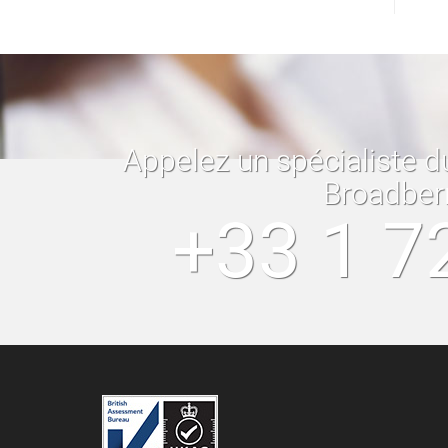
Appelez un spécialiste d
Broadber
+33 1 7