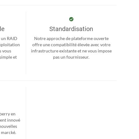
le
Standardisation
r, un RAID
Notre approche de plateforme ouverte
xploitation
offre une compatibilité élevée avec votre
s vous
infrastructure existante et ne vous impose
simple et
pas un fournisseur.
berry en
ent innové
nouvelles
e marcké.