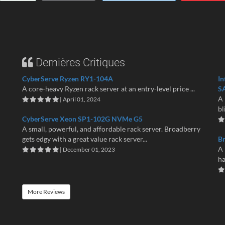
Dernières Critiques
CyberServe Ryzen RY1-104A
In
A core-heavy Ryzen rack server at an entry-level price ...
S
A 
| April 01, 2024
bl
CyberServe Xeon SP1-102G NVMe G5
A small, powerful, and affordable rack server. Broadberry
gets edgy with a great value rack server...
B
A 
| December 01, 2023
ha
More Reviews