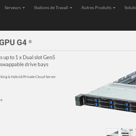
Serveurs
Stations de Travail
Autres Produits
Soluti
age, Expédition et Support de toutes les commandes depuis l'Union Eu
 GPU G4
®
 up to 1 x Dual slot Gen5
swappable drive bays
orking & Hybrid/Private Cloud Server
re