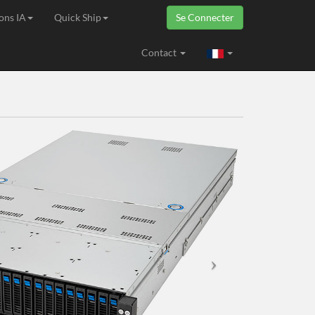
ons IA
Quick Ship
Se Connecter
ropéenne
Contact