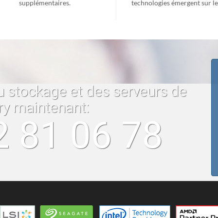
supplémentaires.
technologies émergent sur l
u stockage et des serveurs de
ry maintenant:
2 81 06 78