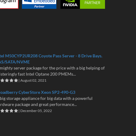
tel M50CYP2UR208 Coyote Pass Server - 8 Drive Bays.
AS/SATA/NVME
mighty server package for the price with a big helping of
isteringly fast Intel Optane 200 PMEMs...
| August 02, 2021
roadberry CyberStore Xeon SP2-490-G3
big storage appliance for big data with a powerful
rdware package and great performance...
| December 05, 2022