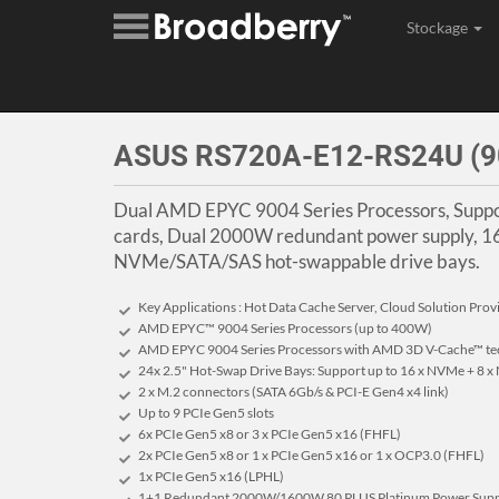
Stockage
Assembl
ASUS RS720A-E12-RS24U (
Dual AMD EPYC 9004 Series Processors, Suppor
cards, Dual 2000W redundant power supply, 1
NVMe/SATA/SAS hot-swappable drive bays.
Key Applications : Hot Data Cache Server, Cloud Solution Provi
AMD EPYC™ 9004 Series Processors (up to 400W)
AMD EPYC 9004 Series Processors with AMD 3D V-Cache™ te
24x 2.5" Hot-Swap Drive Bays: Support up to 16 x NVMe + 8
2 x M.2 connectors (SATA 6Gb/s & PCI-E Gen4 x4 link)
Up to 9 PCIe Gen5 slots
6x PCIe Gen5 x8 or 3 x PCIe Gen5 x16 (FHFL)
2x PCIe Gen5 x8 or 1 x PCIe Gen5 x16 or 1 x OCP3.0 (FHFL)
1x PCIe Gen5 x16 (LPHL)
1+1 Redundant 2000W/1600W 80 PLUS Platinum Power Supp