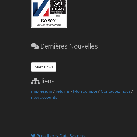
Dernières Nouvelles
More News
liens
impressum
/
returns
/
Mon compte
/
Contactez-nous
/
new accounts
Broadberry Data Systems