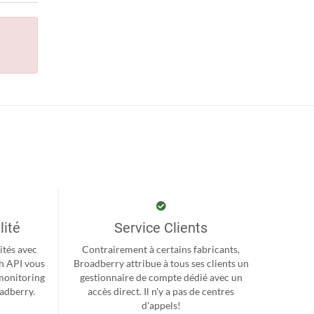
lité
Service Clients
ités avec
Contrairement à certains fabricants,
h API vous
Broadberry attribue à tous ses clients un
monitoring
gestionnaire de compte dédié avec un
oadberry.
accès direct. Il n'y a pas de centres
d'appels!