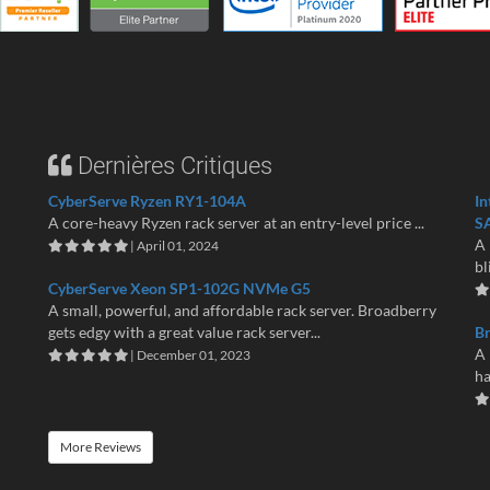
Dernières Critiques
CyberServe Ryzen RY1-104A
In
A core-heavy Ryzen rack server at an entry-level price ...
S
A 
| April 01, 2024
bl
CyberServe Xeon SP1-102G NVMe G5
A small, powerful, and affordable rack server. Broadberry
gets edgy with a great value rack server...
B
A 
| December 01, 2023
ha
More Reviews