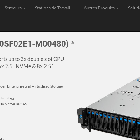
Serveurs
Stations de Travail
Autres Produits
Soluti
age, Expédition et Support de toutes les commandes depuis l'Union Eu
90SF02E1-M00480)
®
ts up to 3x double slot GPU
6x 2.5" NVMe & 8x 2.5"
der, Enterprise and Virtualised Storage
chnology
 x NVMe/SATA/SAS
ly