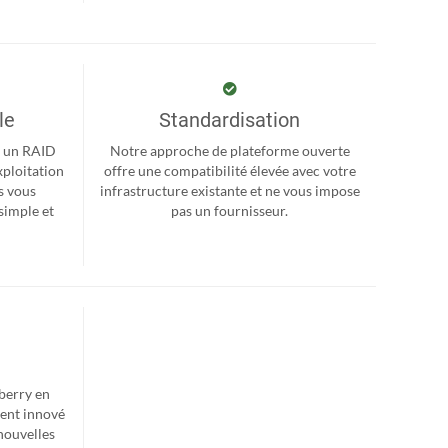
le
Standardisation
r, un RAID
Notre approche de plateforme ouverte
xploitation
offre une compatibilité élevée avec votre
s vous
infrastructure existante et ne vous impose
simple et
pas un fournisseur.
berry en
ent innové
nouvelles