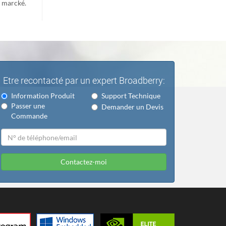
e marcké.
Etre recontacté par un expert Broadberry:
Information Produit
Support Technique
Passer une
Demander un Devis
Commande
Contactez-moi