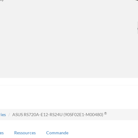
®
ies
ASUS RS720A-E12-RS24U (90SF02E1-M00480)
es
Ressources
Commande