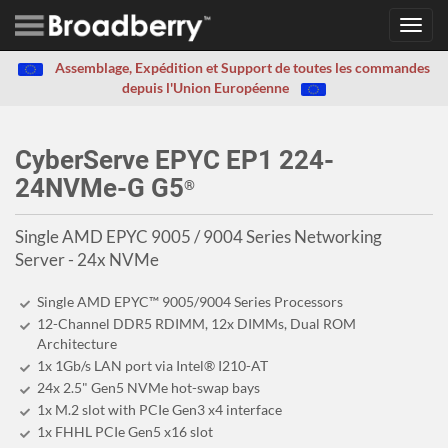
Toggl
navig
Assemblage, Expédition et Support de toutes les commandes
depuis l'Union Européenne
CyberServe EPYC EP1 224-
24NVMe-G G5
®
Single AMD EPYC 9005 / 9004 Series Networking
Server - 24x NVMe
Single AMD EPYC™ 9005/9004 Series Processors
12-Channel DDR5 RDIMM, 12x DIMMs, Dual ROM
Architecture
1x 1Gb/s LAN port via Intel® I210-AT
24x 2.5" Gen5 NVMe hot-swap bays
1x M.2 slot with PCIe Gen3 x4 interface
1x FHHL PCIe Gen5 x16 slot