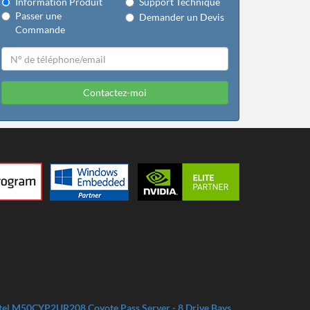
Information Produit
Support Technique
Passer une
Demander un Devis
Commande
Contactez-moi
tel M50CYP2UR208 Coyote Pass Server - 8 Drive Bays.