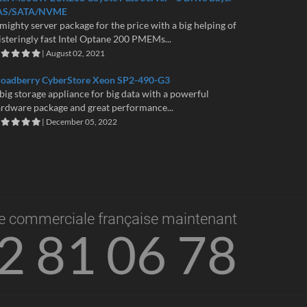
AS/SATA/NVME
mighty server package for the price with a big helping of
isteringly fast Intel Optane 200 PMEMs...
| August 02, 2021
roadberry CyberStore Xeon SP2-490-G3
big storage appliance for big data with a powerful
rdware package and great performance...
| December 05, 2022
e commerciale française maintenant
2 81 06 78