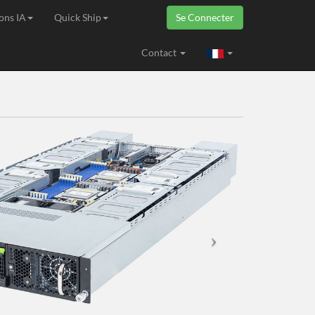
ons IA
Quick Ship
Se Connecter
ropéenne
Contact