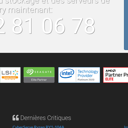
u stockage et des serveurs de
ry maintenant:
2 81 06 78
Dernières Critiques
CyberServe Ryzen RY1-104A
In