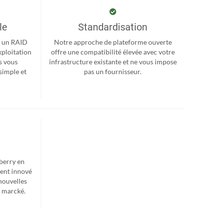
le
Standardisation
r, un RAID
Notre approche de plateforme ouverte
xploitation
offre une compatibilité élevée avec votre
s vous
infrastructure existante et ne vous impose
simple et
pas un fournisseur.
berry en
ent innové
nouvelles
e marcké.