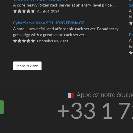
A core-heavy Ryzen rack server at an entry-level price ...
S
A 
| April 01, 2024
bl
CyberServe Xeon SP1-102G NVMe G5
A small, powerful, and affordable rack server. Broadberry
gets edgy with a great value rack server...
B
A 
| December 01, 2023
ha
More Reviews
Appelez notre équip
+33 1 7