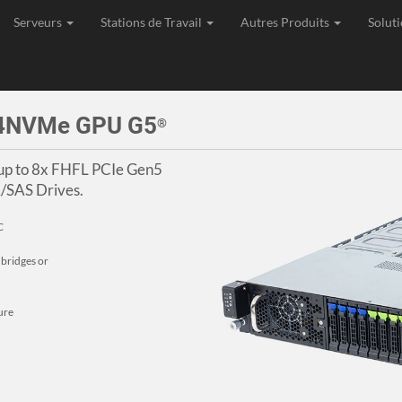
Serveurs
Stations de Travail
Autres Produits
Soluti
age, Expédition et Support de toutes les commandes depuis l'Union Eu
-4NVMe GPU G5
®
up to 8x FHFL PCIe Gen5
/SAS Drives.
C
bridges or
ure