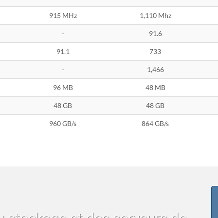
915 MHz
1,110 Mhz
-
91.6
91.1
733
-
1,466
96 MB
48 MB
48 GB
48 GB
960 GB/s
864 GB/s