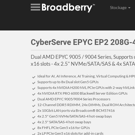
Stockage
Assembl
CyberServe EPYC EP2 208G
Dual AMD EPYC 9005 / 9004 Series, Supports 
x16 slots - 4x 2.5" NVMe/SATA/SAS & 4x SATA
Ideal for AI, AI Inference, AI Training, Virtual Computing & HP
Supports up to 8x Dual slot Gen5 GPUs
Supports 4x NVIDIA H200 NVL PCIe GPUs with 2-way NVLink 
4x NVIDIA RTX PRO 6000 Blackwell Server Edition GPUs
Dual AMD EPYC 9005/9004 Series Processors
12-Channel DDR5 RDIMM, 24x DIMMs, Dual ROM Architect
2x 10Gb/s LAN ports via Broadcom® BCM57416
4x 2.5" Gen5 NVMe/SATA/SAS-4 hot-swap bays
4x 2.5" SATA/SAS-4 hot-swap bays
8x FHFL PCIe Gen5 x16 for GPUs
2x LP PCIe Gen5 x16 slots for add-in cards