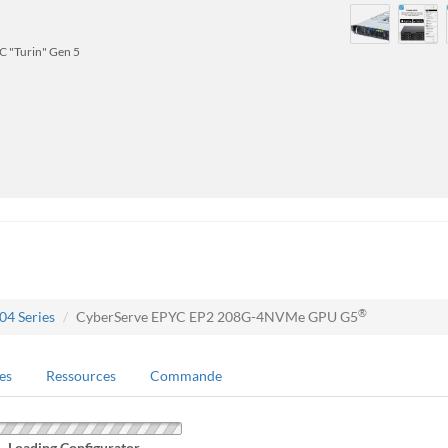
 "Turin" Gen 5
®
4 Series
CyberServe EPYC EP2 208G-4NVMe GPU G5
es
Ressources
Commande
Loading Configurator...