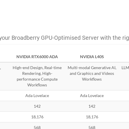
your Broadberry GPU-Optimised Server with the ri
NVIDIA RTX6000 ADA
NVIDIA L40S
,
High-end Design, Real-time
Multi-modal Generative AI,
LLMs
Rendering, High-
and Graphics and Videos
performance Compute
Workflows
Workflows
Ada Lovelace
Ada Lovelace
142
142
18,176
18,176
568
568