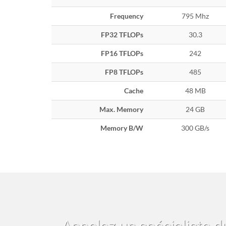
Frequency
795 Mhz
FP32 TFLOPs
30.3
FP16 TFLOPs
242
FP8 TFLOPs
485
Cache
48 MB
Max. Memory
24 GB
Memory B/W
300 GB/s