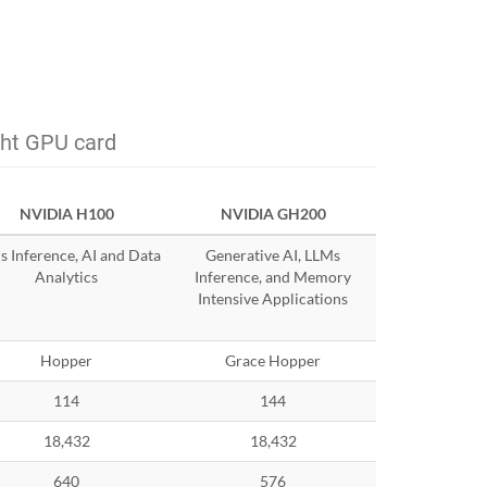
ght GPU card
NVIDIA H100
NVIDIA GH200
 Inference, AI and Data
Generative AI, LLMs
Analytics
Inference, and Memory
Intensive Applications
Hopper
Grace Hopper
114
144
18,432
18,432
640
576