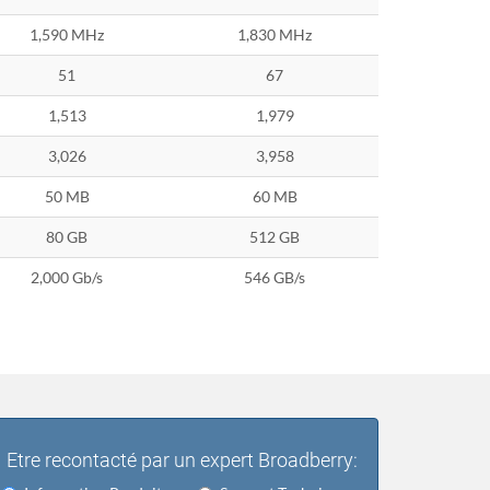
1,590 MHz
1,830 MHz
51
67
1,513
1,979
3,026
3,958
50 MB
60 MB
80 GB
512 GB
2,000 Gb/s
546 GB/s
Etre recontacté par un expert Broadberry: