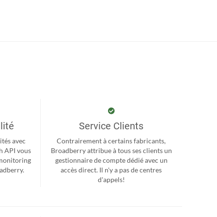
lité
Service Clients
ités avec
Contrairement à certains fabricants,
h API vous
Broadberry attribue à tous ses clients un
monitoring
gestionnaire de compte dédié avec un
oadberry.
accès direct. Il n'y a pas de centres
d'appels!