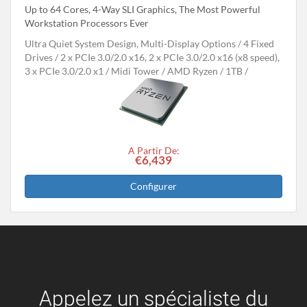
Up to 64 Cores, 4-Way SLI Graphics, The Most Powerful
Workstation Processors Ever
Ultra Quiet System Design, Multi-Display Options
4 Fixed
Drives
2 x PCIe 3.0/2.0 x16, 2 x PCIe 3.0/2.0 x16 (x8 speed),
3 x PCIe 3.0/2.0 x1
Midi Tower
AMD Ryzen
1TB
A Partir De:
€6,439
Configurer
Appelez un spécialiste du