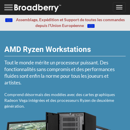
Toggl
navig
Assemblage, Expédition et Support de toutes les commandes
depuis l'Union Européenne
AMD Ryzen Workstations
Tout le monde mérite un processeur puissant. Des
fonctionnalités sans compromis et des performances
fluides sont enfin la norme pour tous les joueurs et
artistes.
Comprend désormais des modèles avec des cartes graphiques
Radeon Vega intégrées et des processeurs Ryzen de deuxième
génération.