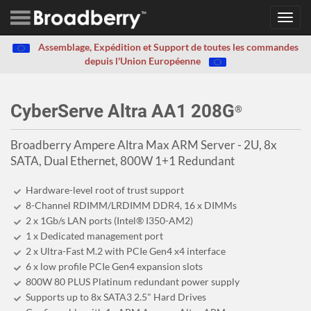
Toggl
navig
Assemblage, Expédition et Support de toutes les commandes
depuis l'Union Européenne
CyberServe Altra AA1 208G
®
Broadberry Ampere Altra Max ARM Server - 2U, 8x
SATA, Dual Ethernet, 800W 1+1 Redundant
Hardware-level root of trust support
8-Channel RDIMM/LRDIMM DDR4, 16 x DIMMs
2 x 1Gb/s LAN ports (Intel® I350-AM2)
1 x Dedicated management port
2 x Ultra-Fast M.2 with PCIe Gen4 x4 interface
6 x low profile PCIe Gen4 expansion slots
800W 80 PLUS Platinum redundant power supply
Supports up to 8x SATA3 2.5" Hard Drives