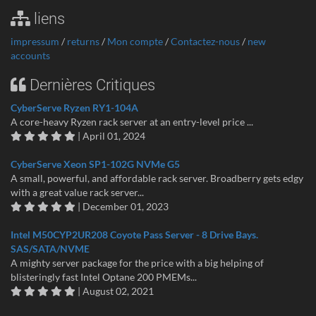
liens
impressum
/
returns
/
Mon compte
/
Contactez-nous
/
new
accounts
Dernières Critiques
CyberServe Ryzen RY1-104A
A core-heavy Ryzen rack server at an entry-level price ...
| April 01, 2024
CyberServe Xeon SP1-102G NVMe G5
A small, powerful, and affordable rack server. Broadberry gets edgy
with a great value rack server...
| December 01, 2023
Intel M50CYP2UR208 Coyote Pass Server - 8 Drive Bays.
SAS/SATA/NVME
A mighty server package for the price with a big helping of
blisteringly fast Intel Optane 200 PMEMs...
| August 02, 2021