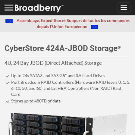
Toggl
navig
Assemblage, Expédition et Support de toutes les commandes
depuis l'Union Européenne
CyberStore 424A-JBOD Storage
®
4U, 24 Bay JBOD (Direct Attached) Storage
Up to 24x SATA3 and SAS 2.5" and 3.5 Hard Drives
Port Broadcom RAID Controllers (Hardware RAID levels 0, 1, 5,
6, 10, 50, and 60) and LSI HBA Controllers (Non RAID) Raid
Card
Stores up to 480
TB
of data