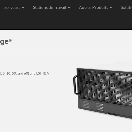
Serveurs
Stations de Travail
Autres Produits
Soluti
age, Expédition et Support de toutes les commandes depuis l'Union Eu
age
®
, 6, 10, 50, and 60) and LSI HBA