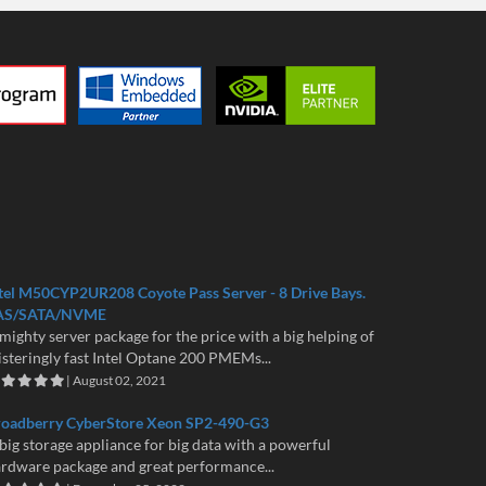
tel M50CYP2UR208 Coyote Pass Server - 8 Drive Bays.
AS/SATA/NVME
mighty server package for the price with a big helping of
isteringly fast Intel Optane 200 PMEMs...
| August 02, 2021
roadberry CyberStore Xeon SP2-490-G3
big storage appliance for big data with a powerful
rdware package and great performance...