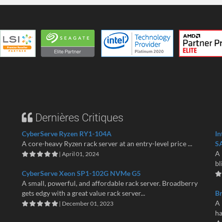
Dernières Critiques
CyberServe Ryzen RY1-104A
In
A core-heavy Ryzen rack server at an entry-level price ...
S
A 
| April 01, 2024
bl
CyberServe Xeon SP1-102G NVMe G5
A small, powerful, and affordable rack server. Broadberry
gets edgy with a great value rack server...
B
A 
| December 01, 2023
ha