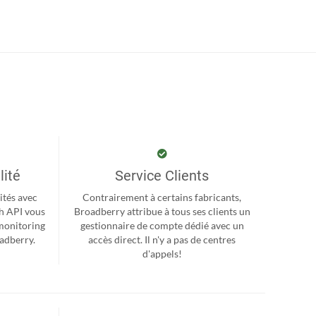
lité
Service Clients
ités avec
Contrairement à certains fabricants,
h API vous
Broadberry attribue à tous ses clients un
monitoring
gestionnaire de compte dédié avec un
oadberry.
accès direct. Il n'y a pas de centres
d'appels!