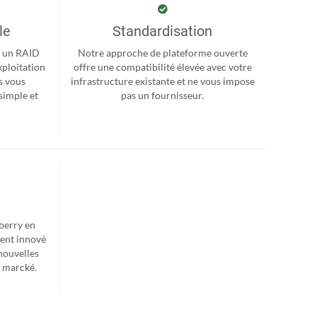
le
Standardisation
r, un RAID
Notre approche de plateforme ouverte
xploitation
offre une compatibilité élevée avec votre
s vous
infrastructure existante et ne vous impose
simple et
pas un fournisseur.
berry en
ent innové
nouvelles
e marcké.