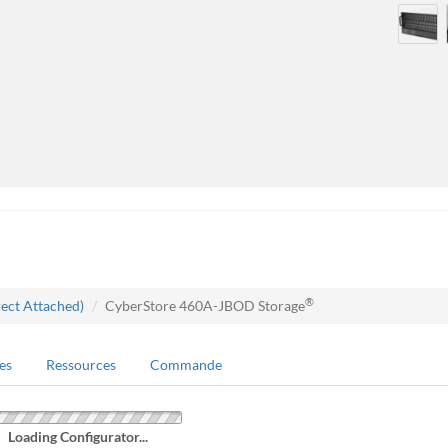
®
rect Attached)
CyberStore 460A-JBOD Storage
es
Ressources
Commande
Loading Configurator...