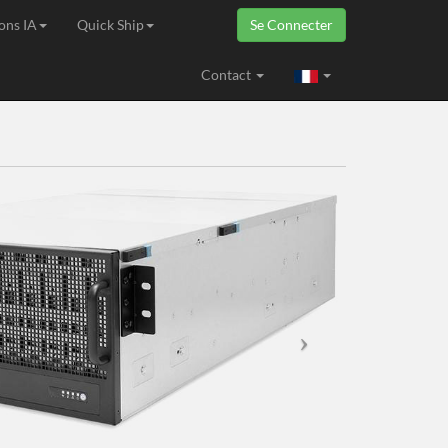
ons IA
Quick Ship
Se Connecter
ropéenne
Contact