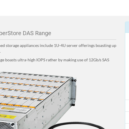
berStore DAS Range
hed storage appliances include 1U-4U server offerings boasting up
.
ange boasts ultra-high IOPS rather by making use of 12Gb/s SAS