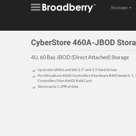
Stockage
Assembl
CyberStore 460A-JBOD Stor
4U, 60 Bay JBOD (Direct Attached) Storage
Up to 60x SATA3 and SAS 2.5" and 3.5 Hard Drives
Port Broadcom RAID Controllers (Hardware RAID levels 0, 1, 5
Controllers (Non RAID) Raid Card
Stores up to 1.2
PB
of data