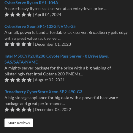
CyberServe Ryzen RY1-104A
A core-heavy Ryzen rack server at an entry-level price ...
| April 01, 2024
CyberServe Xeon SP1-102G NVMe G5
A small, powerful, and affordable rack server. Broadberry gets edgy
with a great value rack server...
| December 01, 2023
Intel M50CYP2UR208 Coyote Pass Server - 8 Drive Bays.
SAS/SATA/NVME
A mighty server package for the price with a big helping of
blisteringly fast Intel Optane 200 PMEMs...
| August 02, 2021
Broadberry CyberStore Xeon SP2-490-G3
A big storage appliance for big data with a powerful hardware
package and great performance...
| December 05, 2022
More Reviews