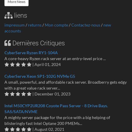
More News
liens
impressum
/
returns
/
Mon compte
/
Contactez-nous
/
new
accounts
Dernières Critiques
CyberServe Ryzen RY1-104A
A core-heavy Ryzen rack server at an entry-level price ...
| April 01, 2024
CyberServe Xeon SP1-102G NVMe G5
A small, powerful, and affordable rack server. Broadberry gets edgy
with a great value rack server...
| December 01, 2023
Intel M50CYP2UR208 Coyote Pass Server - 8 Drive Bays.
SAS/SATA/NVME
A mighty server package for the price with a big helping of
blisteringly fast Intel Optane 200 PMEMs...
| August 02, 2021