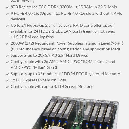
2.0 or newer)
8TB Registered ECC DDR4 3200MHz SDRAM in 32 DIMMs
9 PCI-E 4.0 x16, (Option: 10 PCI-E 4.0 x16 slots without NVMe
devices)
Up to 24 Hot-swap 2.5" drive bays. RAID controller option
available for 24 HDDs, 2 GbE LAN ports (rear), 8 Hot-swap
11.5K RPM cooling fans
2000W (2+2) Redundant Power Supplies Titanium Level (96%+)
(full redundancy based on configuration and application load)
Supports up to 20x SATA3 2.5" Hard Drives
Configurable with 2x AMD AMD EPYC "ROME" Gen 2 and
AMD EPYC "Milan" Gen 3
Supports up to 32 modules of DDR4 ECC Registered Memory
1x PCI Express Expansion Slots
Configurable with up to 4.1TB Server Memory