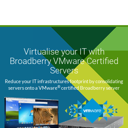
Virtualise your IT with
Broadberry VMware Certified
Servers
Reduce your IT infrastructures footprint by consolidating
®
servers onto a VMware
certified Broadberry server