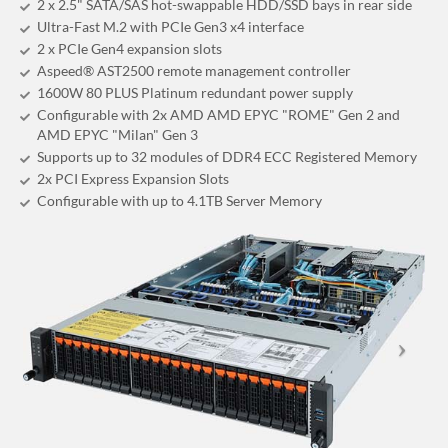
2 x 2.5" SATA/SAS hot-swappable HDD/SSD bays in rear side
Ultra-Fast M.2 with PCIe Gen3 x4 interface
2 x PCIe Gen4 expansion slots
Aspeed® AST2500 remote management controller
1600W 80 PLUS Platinum redundant power supply
Configurable with 2x AMD AMD EPYC "ROME" Gen 2 and
AMD EPYC "Milan" Gen 3
Supports up to 32 modules of DDR4 ECC Registered Memory
2x PCI Express Expansion Slots
Configurable with up to 4.1TB Server Memory