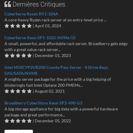
Dernières Critiques
CyberServe Ryzen RY1-104A
A core-heavy Ryzen rack server at an entry-level price ...
| April 01, 2024
CyberServe Xeon SP1-102G NVMe G5
A small, powerful, and affordable rack server. Broadberry gets edgy
with a great value rack server...
| December 01, 2023
Intel M50CYP2UR208 Coyote Pass Server - 8 Drive Bays.
SAS/SATA/NVME
A mighty server package for the price with a big helping of
blisteringly fast Intel Optane 200 PMEMs...
| August 02, 2021
Broadberry CyberStore Xeon SP2-490-G3
A big storage appliance for big data with a powerful hardware
package and great performance...
| December 05, 2022