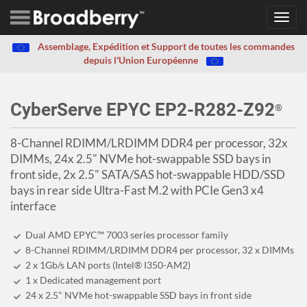
Toggl
navig
Assemblage, Expédition et Support de toutes les commandes
depuis l'Union Européenne
CyberServe EPYC EP2-R282-Z92
®
8-Channel RDIMM/LRDIMM DDR4 per processor, 32x
DIMMs, 24x 2.5" NVMe hot-swappable SSD bays in
front side, 2x 2.5" SATA/SAS hot-swappable HDD/SSD
bays in rear side Ultra-Fast M.2 with PCIe Gen3 x4
interface
Dual AMD EPYC™ 7003 series processor family
8-Channel RDIMM/LRDIMM DDR4 per processor, 32 x DIMMs
2 x 1Gb/s LAN ports (Intel® I350-AM2)
1 x Dedicated management port
24 x 2.5" NVMe hot-swappable SSD bays in front side