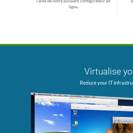
l'aide de notre puissant configurateur en
a
ligne.
Virtualise y
Reduce your IT infrastru