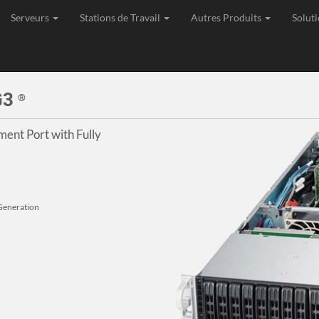
Serveurs
Stations de Travail
Autres Produits
Soluti
age, Expédition et Support de toutes les commandes depuis l'Union Eu
G3
®
nt Port with Fully
 Generation