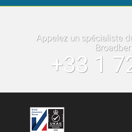
Appelez un spécialiste d
Broadber
+33 1 7