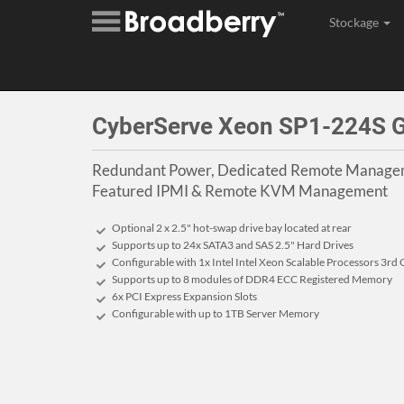
Stockage
Assembl
CyberServe Xeon SP1-224S 
Redundant Power, Dedicated Remote Manageme
Featured IPMI & Remote KVM Management
Optional 2 x 2.5" hot-swap drive bay located at rear
Supports up to 24x SATA3 and SAS 2.5" Hard Drives
Configurable with 1x Intel Intel Xeon Scalable Processors 3rd
Supports up to 8 modules of DDR4 ECC Registered Memory
6x PCI Express Expansion Slots
Configurable with up to 1TB Server Memory