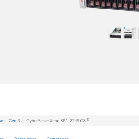
®
or - Gen 3
CyberServe Xeon SP1-224S G3
es
Ressources
Commande