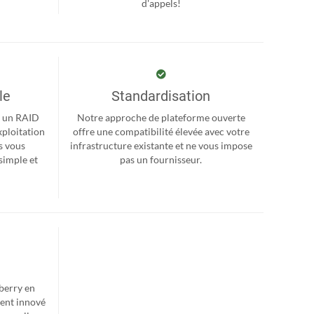
d'appels!
le
Standardisation
r, un RAID
Notre approche de plateforme ouverte
xploitation
offre une compatibilité élevée avec votre
s vous
infrastructure existante et ne vous impose
simple et
pas un fournisseur.
berry en
ent innové