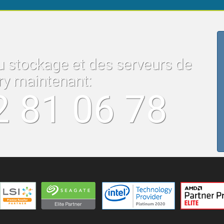
u stockage et des serveurs de
ry maintenant:
2 81 06 78