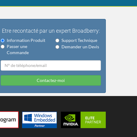
Etre recontacté par un expert Broadberry:
Information Produit
Support Technique
Passer une
Demander un Devis
Commande
Contactez-moi