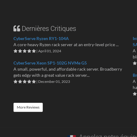
Dernières Critiques
CyberServe Ryzen RY1-104A
In
A core-heavy Ryzen rack server at an entry-level price ...
S
A 
| April 01, 2024
bl
CyberServe Xeon SP1-102G NVMe G5
A small, powerful, and affordable rack server. Broadberry
gets edgy with a great value rack server...
B
A 
| December 01, 2023
ha
More Reviews