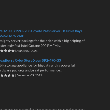
tel M50CYP2UR208 Coyote Pass Server - 8 Drive Bays.
AS/SATA/NVME
mighty server package for the price with a big helping of
isteringly fast Intel Optane 200 PMEMs...
| August 02, 2021
roadberry CyberStore Xeon SP2-490-G3
big storage appliance for big data with a powerful
rdware package and great performance...
| December 05, 2022