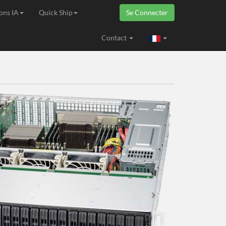
ons IA
Quick Ship
Se Connecter
ropéenne
Contact