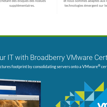
chetant des disques des noeuds
et nous sommes adaptés aux 
supplémentaires.
technologies émergent sur l
our IT with Broadberry VMware Cert
®
ctures footprint by consolidating servers onto a VMware
cer