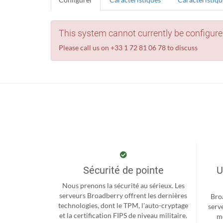
This system cannot currently be configure
Please call us on +33 1 72 81 06 78 to discuss
Sécurité de pointe
U
Nous prenons la sécurité au sérieux. Les
serveurs Broadberry offrent les dernières
Bro
technologies, dont le TPM, l'auto-cryptage
serv
et la certification FIPS de niveau militaire.
me