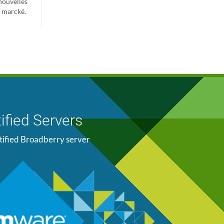
nouvelles
e marcké.
ified Servers
tified Broadberry server