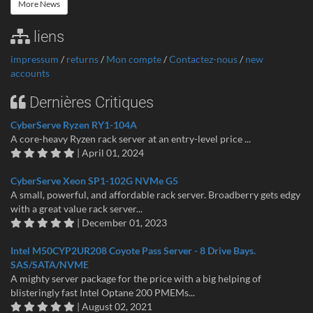
More News
liens
impressum
/
returns
/
Mon compte
/
Contactez-nous
/
new
accounts
Dernières Critiques
CyberServe Ryzen RY1-104A
A core-heavy Ryzen rack server at an entry-level price ...
| April 01, 2024
CyberServe Xeon SP1-102G NVMe G5
A small, powerful, and affordable rack server. Broadberry gets edgy
with a great value rack server...
| December 01, 2023
Intel M50CYP2UR208 Coyote Pass Server - 8 Drive Bays.
SAS/SATA/NVME
A mighty server package for the price with a big helping of
blisteringly fast Intel Optane 200 PMEMs...
| August 02, 2021