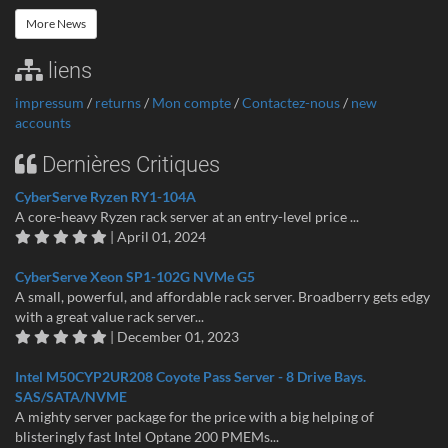
More News
liens
impressum
/
returns
/
Mon compte
/
Contactez-nous
/
new
accounts
Dernières Critiques
CyberServe Ryzen RY1-104A
A core-heavy Ryzen rack server at an entry-level price ...
| April 01, 2024
CyberServe Xeon SP1-102G NVMe G5
A small, powerful, and affordable rack server. Broadberry gets edgy
with a great value rack server...
| December 01, 2023
Intel M50CYP2UR208 Coyote Pass Server - 8 Drive Bays.
SAS/SATA/NVME
A mighty server package for the price with a big helping of
blisteringly fast Intel Optane 200 PMEMs...