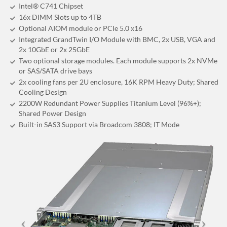
Intel® C741 Chipset
16x DIMM Slots up to 4TB
Optional AIOM module or PCIe 5.0 x16
Integrated GrandTwin I/O Module with BMC, 2x USB, VGA and
2x 10GbE or 2x 25GbE
Two optional storage modules. Each module supports 2x NVMe
or SAS/SATA drive bays
2x cooling fans per 2U enclosure, 16K RPM Heavy Duty; Shared
Cooling Design
2200W Redundant Power Supplies Titanium Level (96%+);
Shared Power Design
Built-in SAS3 Support via Broadcom 3808; IT Mode