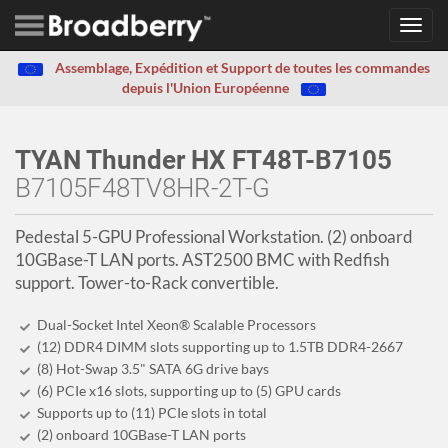
Toggl
navig
Assemblage, Expédition et Support de toutes les commandes
depuis l'Union Européenne
TYAN Thunder HX FT48T-B7105
B7105F48TV8HR-2T-G
Pedestal 5-GPU Professional Workstation. (2) onboard
10GBase-T LAN ports. AST2500 BMC with Redfish
support. Tower-to-Rack convertible.
Dual-Socket Intel Xeon® Scalable Processors
(12) DDR4 DIMM slots supporting up to 1.5TB DDR4-2667
(8) Hot-Swap 3.5" SATA 6G drive bays
(6) PCIe x16 slots, supporting up to (5) GPU cards
Supports up to (11) PCIe slots in total
(2) onboard 10GBase-T LAN ports