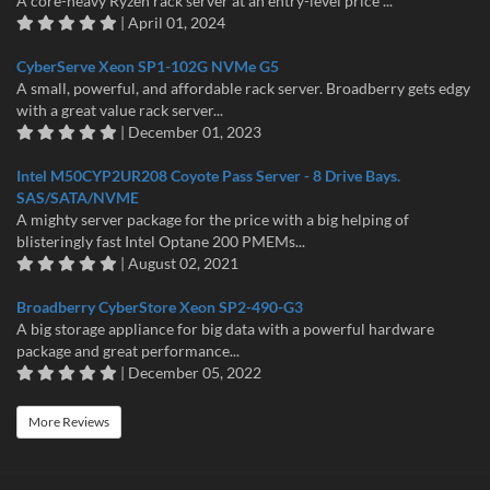
A core-heavy Ryzen rack server at an entry-level price ...
| April 01, 2024
CyberServe Xeon SP1-102G NVMe G5
A small, powerful, and affordable rack server. Broadberry gets edgy
with a great value rack server...
| December 01, 2023
Intel M50CYP2UR208 Coyote Pass Server - 8 Drive Bays.
SAS/SATA/NVME
A mighty server package for the price with a big helping of
blisteringly fast Intel Optane 200 PMEMs...
| August 02, 2021
Broadberry CyberStore Xeon SP2-490-G3
A big storage appliance for big data with a powerful hardware
package and great performance...
| December 05, 2022
More Reviews