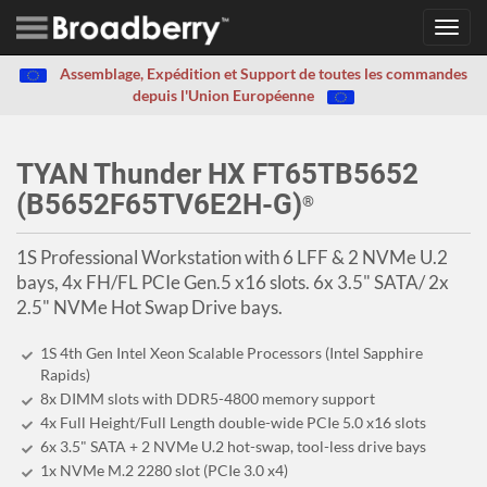
Toggl
navig
Assemblage, Expédition et Support de toutes les commandes
depuis l'Union Européenne
TYAN Thunder HX FT65TB5652
(B5652F65TV6E2H-G)
®
1S Professional Workstation with 6 LFF & 2 NVMe U.2
bays, 4x FH/FL PCIe Gen.5 x16 slots. 6x 3.5" SATA/ 2x
2.5" NVMe Hot Swap Drive bays.
1S 4th Gen Intel Xeon Scalable Processors (Intel Sapphire
Rapids)
8x DIMM slots with DDR5-4800 memory support
4x Full Height/Full Length double-wide PCIe 5.0 x16 slots
6x 3.5" SATA + 2 NVMe U.2 hot-swap, tool-less drive bays
1x NVMe M.2 2280 slot (PCIe 3.0 x4)