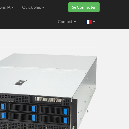
ons IA
Quick Ship
Se Connecter
ropéenne
Contact