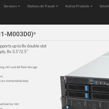
Serveurs
Stations de Travail
Autres Produits
Soluti
age, Expédition et Support de toutes les commandes depuis l'Union Eu
I1-M003D0)
®
pports up to 8x double slot
y, 8x 3.5"/2.5"
ing, HCI and All-flash Storage
rt
 to 8 x NVMe/SATA/SAS)
x8 link) for NIC
ly