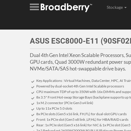
Stockage
Assembl
ASUS ESC8000-E11 (90SF02
Dual 4th Gen Intel Xeon Scalable Processors, Su
GPU cards, Quad 3000W redundant power suppl
NVMe/SATA/SAS hot-swappable drive bays.
Key Applications : Virtual Machines, Data Center, HPC, AI Train
Powered by dual-socket 4th Gen Intel Scalable processors
CPU maximum TDP of up to 350W with 16x DIMMs and suppo
8x 3.5" Front Hot-swap Storage Bays (backplane supports up
1x M.2 connector (PCIe Gen3 x4 link)
Up to 11x PCIe 5.0 slots
8x PCIe slots (Gen5 x16 link, FH,FL) for dual-slot GPU cards
Front: 1x PCIe slot (Gen5 x8 link ,LP,HL) for HBA/RAID cards
Rear: 1x PCIe slot (Gen5 x16 link) for NIC & 1x PCIe slot (Gen5 
2+2 Redundant 2600W/3000W 80 PLUS Platinum Power Supp