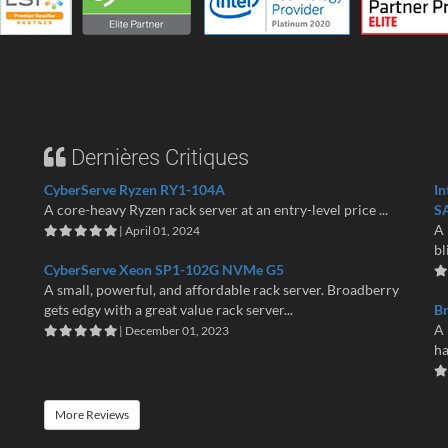
Dernières Critiques
CyberServe Ryzen RY1-104A
In
A core-heavy Ryzen rack server at an entry-level price ...
S
A 
| April 01, 2024
bl
CyberServe Xeon SP1-102G NVMe G5
A small, powerful, and affordable rack server. Broadberry
gets edgy with a great value rack server...
B
A 
| December 01, 2023
ha
More Reviews