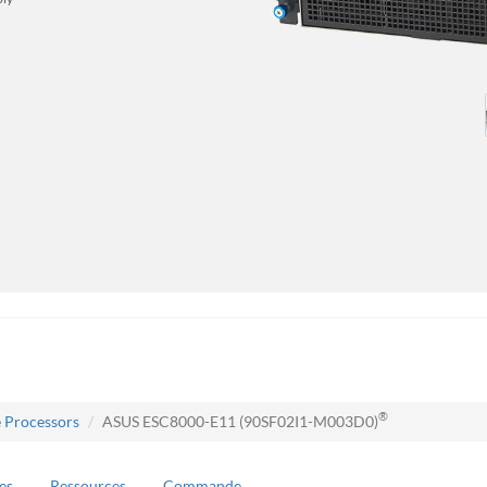
®
e Processors
ASUS ESC8000-E11 (90SF02I1-M003D0)
es
Ressources
Commande