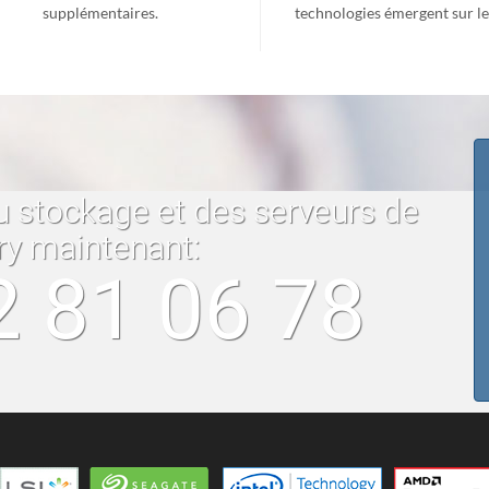
supplémentaires.
technologies émergent sur l
u stockage et des serveurs de
ry maintenant:
2 81 06 78