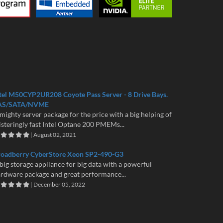
tel M50CYP2UR208 Coyote Pass Server - 8 Drive Bays.
AS/SATA/NVME
mighty server package for the price with a big helping of
isteringly fast Intel Optane 200 PMEMs...
| August 02, 2021
roadberry CyberStore Xeon SP2-490-G3
big storage appliance for big data with a powerful
rdware package and great performance...
| December 05, 2022