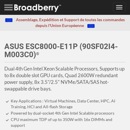
Toggl
navig
Assemblage, Expédition et Support de toutes les commandes
depuis l'Union Européenne
ASUS ESC8000-E11P (90SF02I4-
M003C0)
®
Dual 4th Gen Intel Xeon Scalable Processors, Supports up
to 8x double slot GPU cards, Quad 2600W redundant
power supply, 8x 3.5"/2.5" NVMe/SATA/SAS hot-
swappable drive bays.
Key Applications : Virtual Machines, Data Center, HPC, AI
Training, HCI and All-flash Storage
Powered by dual-socket 4th Gen Intel Scalable processors
CPU maximum TDP of up to 350W with 16x DIMMs and
support