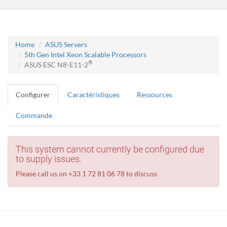
Home
ASUS Servers
5th Gen Intel Xeon Scalable Processors
®
ASUS ESC N8-E11-2
Configurer
Caractéristiques
Ressources
Commande
This system cannot currently be configured due
to supply issues.
Please call us on +33 1 72 81 06 78 to discuss