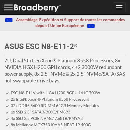
Toggl
navig
Assemblage, Expédition et Support de toutes les commandes
depuis l'Union Européenne
ASUS ESC N8-E11-2
®
7U, Dual 5th Gen Xeon® Platinum 8558 Processors, 8x
NVIDIA HGX H200 GPU cards, 4+2 3000W redundant
power supply, 8x 2.5" NVMe & 2x 2.5" NVMe/SATA/SAS
hot-swappable drive bays.
ESC N8-E11V with HGX H200-8GPU 141G 700W
2x Intel® Xeon® Platinum 8558 Processors
32x DDR5 5600 RDIMM 64GB Memory Modules
1x SSD 2.5" SATA3/960G/PM893
4x SSD 2.5 PCIE NVMe/ 7.68TB/PM9A3
8x Mellanox MCX75310AAS-NEAT 1P 400G