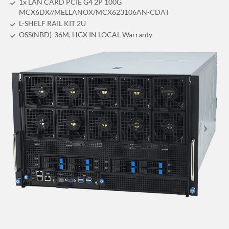
1x LAN CARD PCIE G4 2P 100G
MCX6DX//MELLANOX/MCX623106AN-CDAT
L-SHELF RAIL KIT 2U
OSS(NBD)-36M, HGX IN LOCAL Warranty