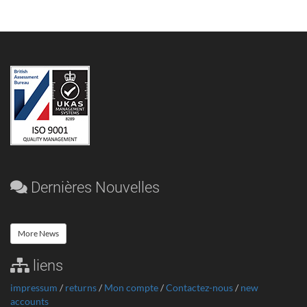
Dernières Nouvelles
More News
liens
impressum
/
returns
/
Mon compte
/
Contactez-nous
/
new
accounts