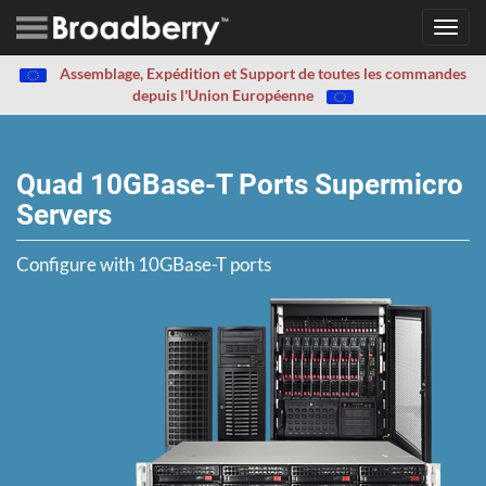
Toggl
navig
Assemblage, Expédition et Support de toutes les commandes
depuis l'Union Européenne
Quad 10GBase-T Ports Supermicro
Servers
Configure with 10GBase-T ports