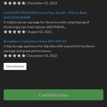
| December 01, 2023
Intel M50CYP2UR208 Coyote Pass Server - 8 Drive Bays.
SAS/SATA/NVME
A mighty server package for the price with a big helping of
blisteringly fast Intel Optane 200 PMEMs...
| August 02, 2021
Broadberry CyberStore Xeon SP2-490-G3
A big storage appliance for big data with a powerful hardware
package and great performance...
| December 05, 2022
More Reviews
Contactez-nous