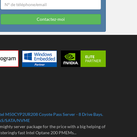
Contactez-moi
tel M50CYP2UR208 Coyote Pass Server - 8 Drive Bays.
AS/SATA/NVME
mighty server package for the price with a big helping of
isteringly fast Intel Optane 200 PMEMs...