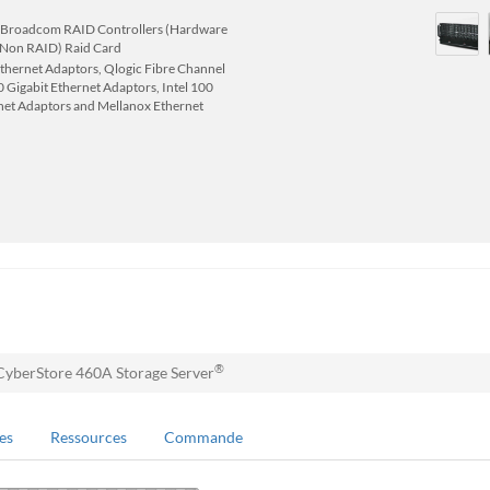
Port Broadcom RAID Controllers (Hardware
s (Non RAID) Raid Card
 Ethernet Adaptors, Qlogic Fibre Channel
 Gigabit Ethernet Adaptors, Intel 100
net Adaptors and Mellanox Ethernet
®
CyberStore 460A Storage Server
es
Ressources
Commande