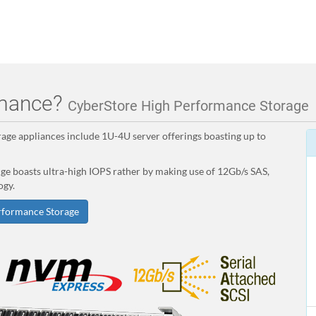
rmance?
CyberStore High Performance Storage
rage appliances include 1U-4U server offerings boasting up to
nge boasts ultra-high IOPS rather by making use of 12Gb/s SAS,
ogy.
rformance Storage