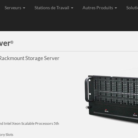
Serveurs
Stations de Travail
Autres Produits
Soluti
age, Expédition et Support de toutes les commandes depuis l'Union Eu
ver
®
 Rackmount Storage Server
nd Intel Xeon Scalable Processors 5th
ry Slots