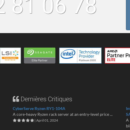
2 81 06 78
Dernières Critiques
CyberServe Ryzen RY1-104A
In
A core-heavy Ryzen rack server at an entry-level price ...
S
A 
| April 01, 2024
bl