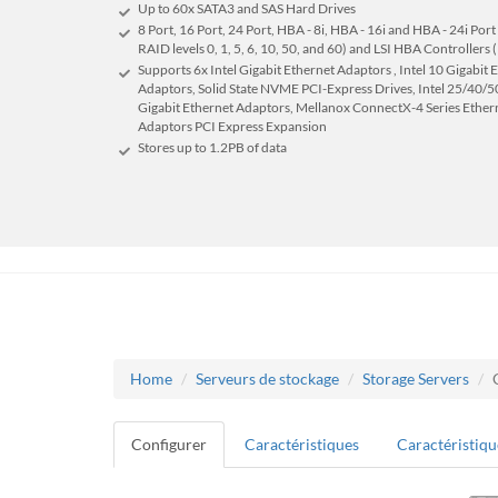
Up to 60x SATA3 and SAS Hard Drives
8 Port, 16 Port, 24 Port, HBA - 8i, HBA - 16i and HBA - 24i 
RAID levels 0, 1, 5, 6, 10, 50, and 60) and LSI HBA Controller
Supports 6x Intel Gigabit Ethernet Adaptors , Intel 10 Gigabit
Adaptors, Solid State NVME PCI-Express Drives, Intel 25/40/50
Gigabit Ethernet Adaptors, Mellanox ConnectX-4 Series Ether
Adaptors PCI Express Expansion
Stores up to 1.2
PB
of data
Home
Serveurs de stockage
Storage Servers
Configurer
Caractéristiques
Caractéristiqu