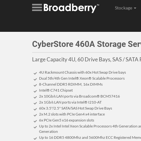
Stockage
Assembl
CyberStore 460A Storage Ser
Large Capacity 4U, 60 Drive Bays, SAS / SATA
4U Rackmount Chassis with 60x Hot Swap Drive bays
Dual 5th/4th Gen Intel® Xeon® Scalable Processors
8-Channel DDR5 RDIMM, 16x DIMMs
Intel® C741 Chipset
2x 10Gb/s LAN ports via Broadcom® BCM57416
2x 1Gb/s LAN ports via Intel® I210-AT
60x 3.5"/2.5" SATA/SAS Hot Swap Drive Bays
2x M.2 slots with PCIe Gen4 x4 interface
6x PCIe Gen5 x16 expansion slots
Up to 2x Intel Intel Xeon Scalable Processors 4th Generation a
Generation
Up to 16 DDR5 4800Mhz and 5600Mhz ECC Registered Memo