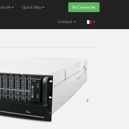
ons IA
Quick Ship
Se Connecter
ropéenne
Contact