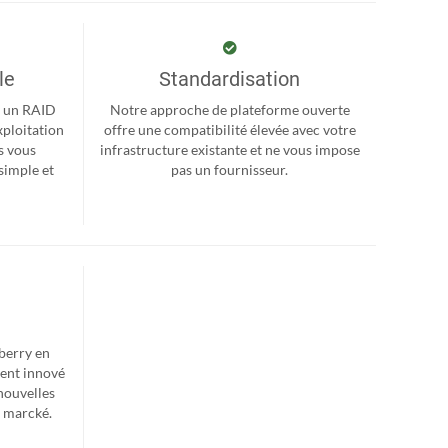
le
Standardisation
r, un RAID
Notre approche de plateforme ouverte
xploitation
offre une compatibilité élevée avec votre
s vous
infrastructure existante et ne vous impose
simple et
pas un fournisseur.
berry en
ent innové
nouvelles
e marcké.