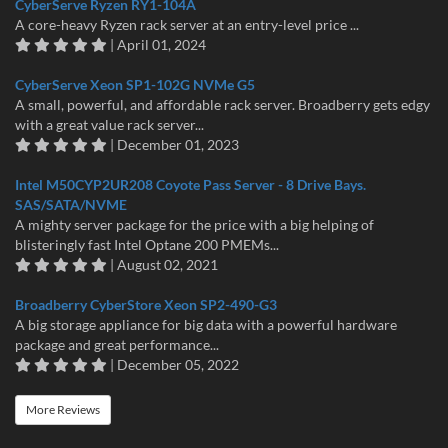
CyberServe Ryzen RY1-104A
A core-heavy Ryzen rack server at an entry-level price ...
| April 01, 2024
CyberServe Xeon SP1-102G NVMe G5
A small, powerful, and affordable rack server. Broadberry gets edgy
with a great value rack server...
| December 01, 2023
Intel M50CYP2UR208 Coyote Pass Server - 8 Drive Bays.
SAS/SATA/NVME
A mighty server package for the price with a big helping of
blisteringly fast Intel Optane 200 PMEMs...
| August 02, 2021
Broadberry CyberStore Xeon SP2-490-G3
A big storage appliance for big data with a powerful hardware
package and great performance...
| December 05, 2022
More Reviews