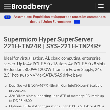
Toggl
navig
Assemblage, Expédition et Support de toutes les commandes
depuis l'Union Européenne
Supermicro Hyper SuperServer
221H-TN24R | SYS-221H-TN24R
®
Ideal for virtualisation, AI, cloud computing, enterprise
server. Up to 4x PCI-E 5.0 x16 slots, 4x PCI-E 5.0 x8 slots.
Redundant 800W/1200W Titanium Power Supply, 24x
2.5" hot-swap NVMe/SATA/SAS drive bays
Dual Socket E (LGA-4677) 4th/5th Gen Intel® Xeon® Scalable
processors
32x DIMM slots supporting up to 8TB of memory; RDIMMs up
to DDR5-4800
Optional PCIe slot configurations up to 8 PCIe 5.0 x8 or 4 PCIe