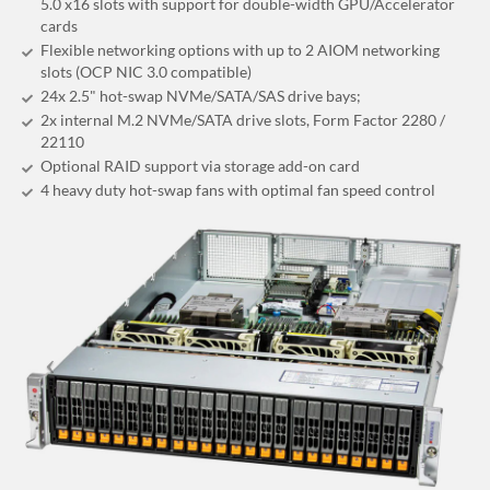
5.0 x16 slots with support for double-width GPU/Accelerator
cards
Flexible networking options with up to 2 AIOM networking
slots (OCP NIC 3.0 compatible)
24x 2.5" hot-swap NVMe/SATA/SAS drive bays;
2x internal M.2 NVMe/SATA drive slots, Form Factor 2280 /
22110
Optional RAID support via storage add-on card
4 heavy duty hot-swap fans with optimal fan speed control