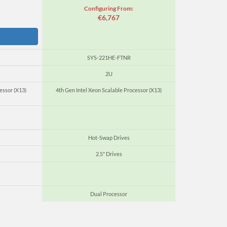
Configuring From:
€6,767
SYS-221HE-FTNR
2U
essor (X13)
4th Gen Intel Xeon Scalable Processor (X13)
Hot-Swap Drives
2.5" Drives
Dual Processor