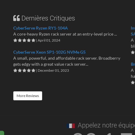
Dernières Critiques
CyberServe Ryzen RY1-104A
In
A core-heavy Ryzen rack server at an entry-level price ...
S
A 
| April 01, 2024
bl
CyberServe Xeon SP1-102G NVMe G5
A small, powerful, and affordable rack server. Broadberry
gets edgy with a great value rack server...
B
A 
| December 01, 2023
ha
More Reviews
Appelez notre équip