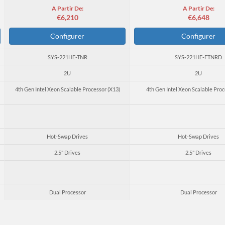
A Partir De:
A Partir De:
€6,210
€6,648
Configurer
Configurer
SYS-221HE-TNR
SYS-221HE-FTNRD
2U
2U
4th Gen Intel Xeon Scalable Processor (X13)
4th Gen Intel Xeon Scalable Proc
Hot-Swap Drives
Hot-Swap Drives
2.5" Drives
2.5" Drives
Dual Processor
Dual Processor