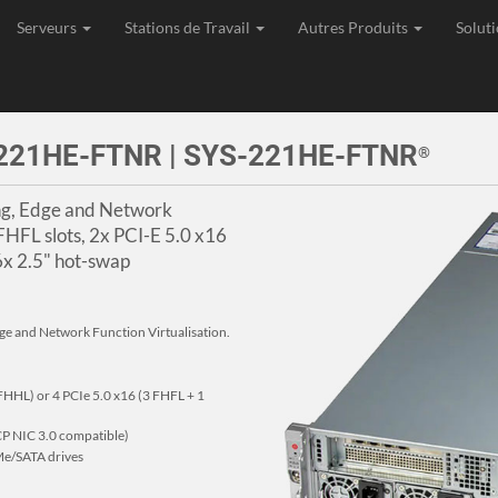
Serveurs
Stations de Travail
Autres Produits
Soluti
age, Expédition et Support de toutes les commandes depuis l'Union Eu
r 221HE-FTNR | SYS-221HE-FTNR
®
ing, Edge and Network
 FHFL slots, 2x PCI-E 5.0 x16
x 2.5" hot-swap
ge and Network Function Virtualisation.
 FHHL) or 4 PCIe 5.0 x16 (3 FHFL + 1
CP NIC 3.0 compatible)
Me/SATA drives