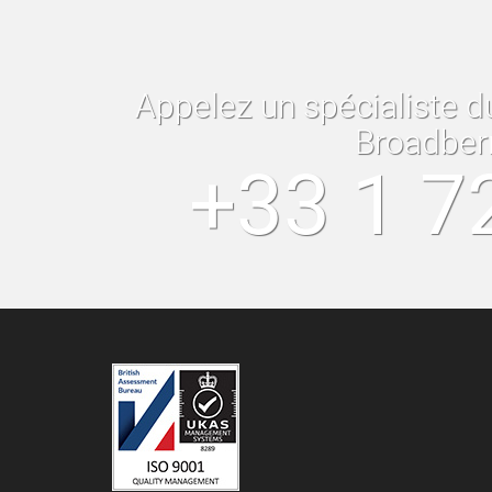
Appelez un spécialiste d
Broadber
+33 1 7