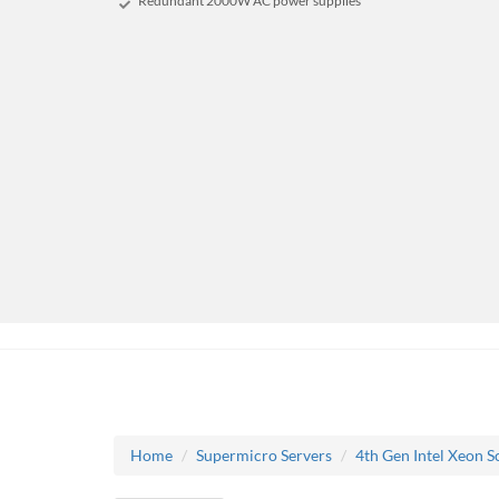
Redundant 2000W AC power supplies
Home
Supermicro Servers
4th Gen Intel Xeon S