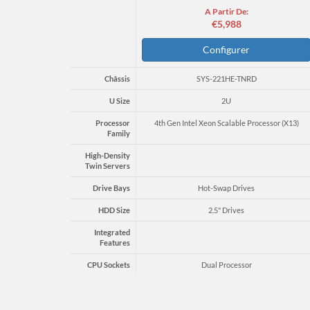
A Partir De:
€5,988
Configurer
Châssis
SYS-221HE-TNRD
U Size
2U
Processor
4th Gen Intel Xeon Scalable Processor (X13)
Family
High-Density
Twin Servers
Drive Bays
Hot-Swap Drives
HDD Size
2.5" Drives
Integrated
Features
CPU Sockets
Dual Processor