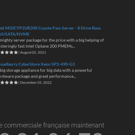
tel M50CYP2UR208 Coyote Pass Server - 8 Drive Bays.
AS/SATA/NVME
mighty server package for the price with a big helping of
isteringly fast Intel Optane 200 PMEMs...
| August 02, 2021
roadberry CyberStore Xeon SP2-490-G3
big storage appliance for big data with a powerful
rdware package and great performance...
| December 05, 2022
e commerciale française maintenant