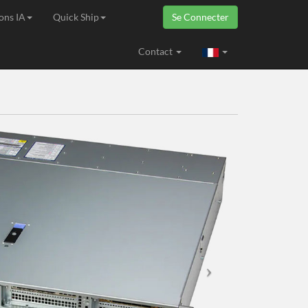
ons IA
Quick Ship
Se Connecter
ropéenne
Contact