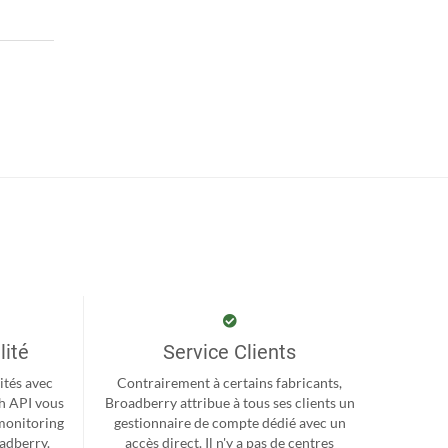
lité
Service Clients
ités avec
Contrairement à certains fabricants,
h API vous
Broadberry attribue à tous ses clients un
monitoring
gestionnaire de compte dédié avec un
oadberry.
accès direct. Il n'y a pas de centres