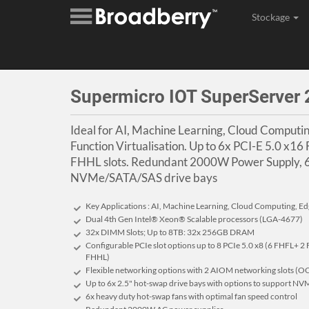
Stockage
Assembl
Supermicro IOT SuperServe
Ideal for AI, Machine Learning, Cloud Comput
Function Virtualisation. Up to 6x PCI-E 5.0 x16
FHHL slots. Redundant 2000W Power Supply, 6
NVMe/SATA/SAS drive bays
Key Applications : AI, Machine Learning, Cloud Computing, Ed
Dual 4th Gen Intel® Xeon® Scalable processors (LGA-4677)
32x DIMM Slots; Up to 8TB: 32x 256GB DRAM
Configurable PCIe slot options up to 8 PCIe 5.0 x8 (6 FHFL+ 2
FHHL)
Flexible networking options with 2 AIOM networking slots (O
Up to 6x 2.5" hot-swap drive bays with options to support NV
6x heavy duty hot-swap fans with optimal fan speed control