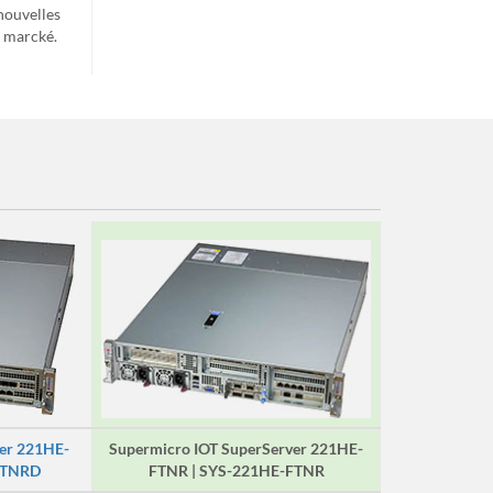
nouvelles
e marcké.
er 221HE-
Supermicro IOT SuperServer 221HE-
FTNRD
FTNR | SYS-221HE-FTNR