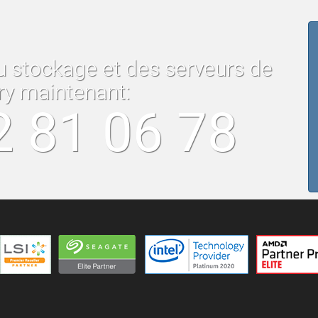
u stockage et des serveurs de
ry maintenant:
2 81 06 78