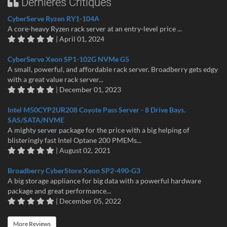
Dernières Critiques
CyberServe Ryzen RY1-104A
A core-heavy Ryzen rack server at an entry-level price ...
| April 01, 2024
CyberServe Xeon SP1-102G NVMe G5
A small, powerful, and affordable rack server. Broadberry gets edgy
with a great value rack server...
| December 01, 2023
Intel M50CYP2UR208 Coyote Pass Server - 8 Drive Bays.
SAS/SATA/NVME
A mighty server package for the price with a big helping of
blisteringly fast Intel Optane 200 PMEMs...
| August 02, 2021
Broadberry CyberStore Xeon SP2-490-G3
A big storage appliance for big data with a powerful hardware
package and great performance...
| December 05, 2022
More Reviews