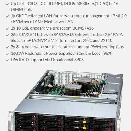
Up to 4TB 3DS ECC RDIMM, DDR5-4800MT/s(1DPC) in 16
DIMM slots
1x GbE Dedicated LAN for server remote management: IPMI 2.0
/ KVM over LAN / Media over LAN
2x 10 GbE onboard via Broadcom BCM57416
36x 3.5"/2.5" Hot-swap SAS3/SATA3 drives, 2x Rear 2.5" SATA
Slots, 2x SATA/NVMe M.2 (form factor: 2280 and 22110)
7x 8cm hot-swap counter-rotate redundant PWM cooling fans
1600W Redundant Power Supplies Titanium Level (96%)
HW RAID support via Broadcom® 3908