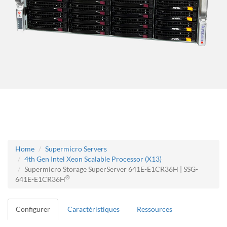
Home
Supermicro Servers
4th Gen Intel Xeon Scalable Processor (X13)
Supermicro Storage SuperServer 641E-E1CR36H | SSG-
®
641E-E1CR36H
Configurer
Caractéristiques
Ressources