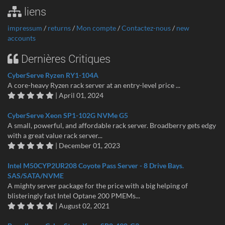
liens
impressum
/
returns
/
Mon compte
/
Contactez-nous
/
new
accounts
Dernières Critiques
CyberServe Ryzen RY1-104A
A core-heavy Ryzen rack server at an entry-level price ...
| April 01, 2024
CyberServe Xeon SP1-102G NVMe G5
A small, powerful, and affordable rack server. Broadberry gets edgy
with a great value rack server...
| December 01, 2023
Intel M50CYP2UR208 Coyote Pass Server - 8 Drive Bays.
SAS/SATA/NVME
A mighty server package for the price with a big helping of
blisteringly fast Intel Optane 200 PMEMs...
| August 02, 2021