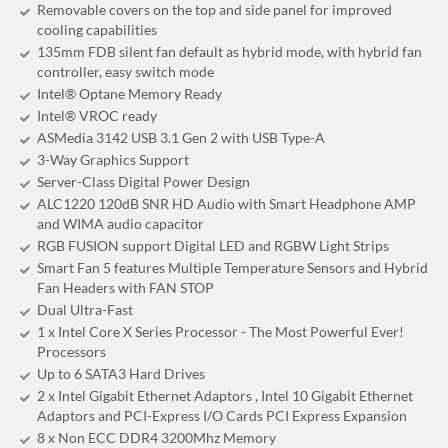
Removable covers on the top and side panel for improved
cooling capabilities
135mm FDB silent fan default as hybrid mode, with hybrid fan
controller, easy switch mode
Intel® Optane Memory Ready
Intel® VROC ready
ASMedia 3142 USB 3.1 Gen 2 with USB Type-A
3-Way Graphics Support
Server-Class Digital Power Design
ALC1220 120dB SNR HD Audio with Smart Headphone AMP
and WIMA audio capacitor
RGB FUSION support Digital LED and RGBW Light Strips
Smart Fan 5 features Multiple Temperature Sensors and Hybrid
Fan Headers with FAN STOP
Dual Ultra-Fast
1 x Intel Core X Series Processor - The Most Powerful Ever!
Processors
Up to 6 SATA3 Hard Drives
2 x Intel Gigabit Ethernet Adaptors , Intel 10 Gigabit Ethernet
Adaptors and PCI-Express I/O Cards PCI Express Expansion
8 x Non ECC DDR4 3200Mhz Memory