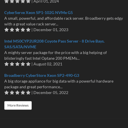
| April 01, 2024
CyberServe Xeon SP1-102G NVMe G5
A small, powerful, and affordable rack server. Broadberry gets edgy
with a great value rack server...
| December 01, 2023
Intel M50CYP2UR208 Coyote Pass Server - 8 Drive Bays.
SAS/SATA/NVME
A mighty server package for the price with a big helping of
blisteringly fast Intel Optane 200 PMEMs...
| August 02, 2021
Broadberry CyberStore Xeon SP2-490-G3
A big storage appliance for big data with a powerful hardware
package and great performance...
| December 05, 2022
More Reviews