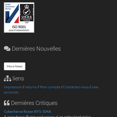
Dernières Nouvelles
More News
liens
impressum
/
returns
/
Mon compte
/
Contactez-nous
/
new
accounts
Dernières Critiques
CyberServe Ryzen RY1-104A
A core-heavy Ryzen rack server at an entry-level price ...