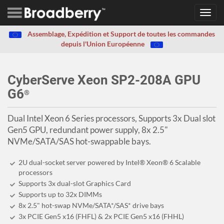
Toggl
navig
Assemblage, Expédition et Support de toutes les commandes
depuis l'Union Européenne
CyberServe Xeon SP2-208A GPU
G6
®
Dual Intel Xeon 6 Series processors, Supports 3x Dual slot
Gen5 GPU, redundant power supply, 8x 2.5"
NVMe/SATA/SAS hot-swappable bays.
2U dual-socket server powered by Intel® Xeon® 6 Scalable
processors
Supports 3x dual-slot Graphics Card
Supports up to 32x DIMMs
8x 2.5" hot-swap NVMe/SATA*/SAS* drive bays
3x PCIE Gen5 x16 (FHFL) & 2x PCIE Gen5 x16 (FHHL)