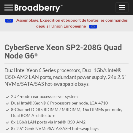
Toggl
navig
Assemblage, Expédition et Support de toutes les commandes
depuis l'Union Européenne
CyberServe Xeon SP2-208G Quad
Node G6
®
Dual Intel Xeon 6 Series processors, Dual 1Gb/s Intel®
I350-AM2 LAN ports, redundant power supply, 24x 2.5"
NVMe/SATA/SAS hot-swappable bays.
2U 4-node rear access server system
Dual Intel® Xeon® 6 Processors per node, LGA 4710
8-Channel DDR5 RDIMM / MRDIMM, 16x DIMMs per node,
Dual ROM Architecture
8x 1Gb/s LAN ports via Intel® I350-AM2
8x 2.5" Gen5 NVMe/SATA/SAS-4 hot-swap bays