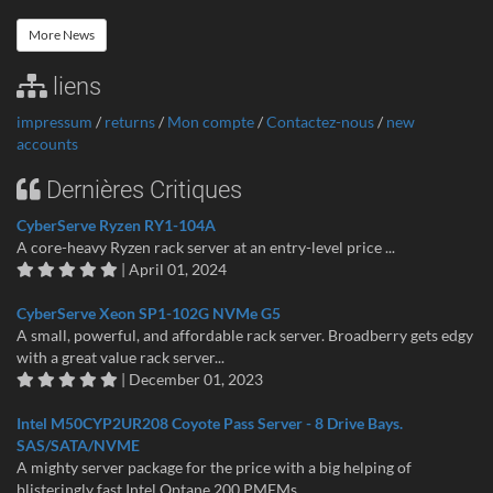
More News
liens
impressum
/
returns
/
Mon compte
/
Contactez-nous
/
new
accounts
Dernières Critiques
CyberServe Ryzen RY1-104A
A core-heavy Ryzen rack server at an entry-level price ...
| April 01, 2024
CyberServe Xeon SP1-102G NVMe G5
A small, powerful, and affordable rack server. Broadberry gets edgy
with a great value rack server...
| December 01, 2023
Intel M50CYP2UR208 Coyote Pass Server - 8 Drive Bays.
SAS/SATA/NVME
A mighty server package for the price with a big helping of
blisteringly fast Intel Optane 200 PMEMs...