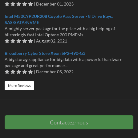
| December 01, 2023
Intel M50CYP2UR208 Coyote Pass Server - 8 Drive Bays.
SAS/SATA/NVME
A mighty server package for the price with a big helping of
blisteringly fast Intel Optane 200 PMEMs...
| August 02, 2021
Broadberry CyberStore Xeon SP2-490-G3
A big storage appliance for big data with a powerful hardware
package and great performance...
| December 05, 2022
More Reviews
Contactez-nous