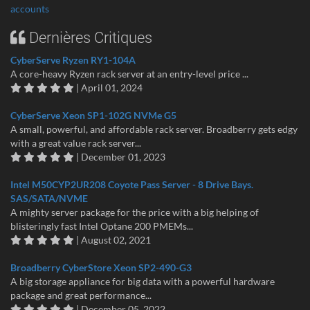
accounts
Dernières Critiques
CyberServe Ryzen RY1-104A
A core-heavy Ryzen rack server at an entry-level price ...
| April 01, 2024
CyberServe Xeon SP1-102G NVMe G5
A small, powerful, and affordable rack server. Broadberry gets edgy
with a great value rack server...
| December 01, 2023
Intel M50CYP2UR208 Coyote Pass Server - 8 Drive Bays.
SAS/SATA/NVME
A mighty server package for the price with a big helping of
blisteringly fast Intel Optane 200 PMEMs...
| August 02, 2021
Broadberry CyberStore Xeon SP2-490-G3
A big storage appliance for big data with a powerful hardware
package and great performance...
| December 05, 2022