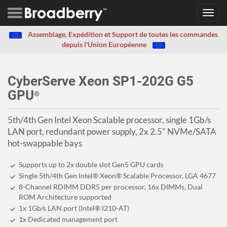
Toggl
navig
Assemblage, Expédition et Support de toutes les commandes
depuis l'Union Européenne
CyberServe Xeon SP1-202G G5
GPU
®
5th/4th Gen Intel Xeon Scalable processor, single 1Gb/s
LAN port, redundant power supply, 2x 2.5" NVMe/SATA
hot-swappable bays
Supports up to 2x double slot Gen5 GPU cards
Single 5th/4th Gen Intel® Xeon® Scalable Processor, LGA 4677
8-Channel RDIMM DDR5 per processor, 16x DIMMs, Dual
ROM Architecture supported
1x 1Gb/s LAN port (Intel® I210-AT)
1x Dedicated management port