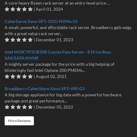
A core-heavy Ryzen rack server at an entry-level price ...
| April 01, 2024
CyberServe Xeon SP1-102G NVMe G5
A small, powerful, and affordable rack server. Broadberry gets edgy
with a great value rack server...
| December 01, 2023
Intel M50CYP2UR208 Coyote Pass Server - 8 Drive Bays.
SAS/SATA/NVME
A mighty server package for the price with a big helping of
blisteringly fast Intel Optane 200 PMEMs...
| August 02, 2021
Broadberry CyberStore Xeon SP2-490-G3
A big storage appliance for big data with a powerful hardware
package and great performance...
| December 05, 2022
More Reviews