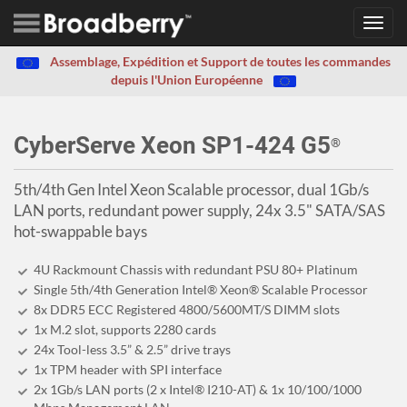
Toggl
navig
Assemblage, Expédition et Support de toutes les commandes
depuis l'Union Européenne
CyberServe Xeon SP1-424 G5
®
5th/4th Gen Intel Xeon Scalable processor, dual 1Gb/s
LAN ports, redundant power supply, 24x 3.5" SATA/SAS
hot-swappable bays
4U Rackmount Chassis with redundant PSU 80+ Platinum
Single 5th/4th Generation Intel® Xeon® Scalable Processor
8x DDR5 ECC Registered 4800/5600MT/S DIMM slots
1x M.2 slot, supports 2280 cards
24x Tool-less 3.5” & 2.5” drive trays
1x TPM header with SPI interface
2x 1Gb/s LAN ports (2 x Intel® I210-AT) & 1x 10/100/1000