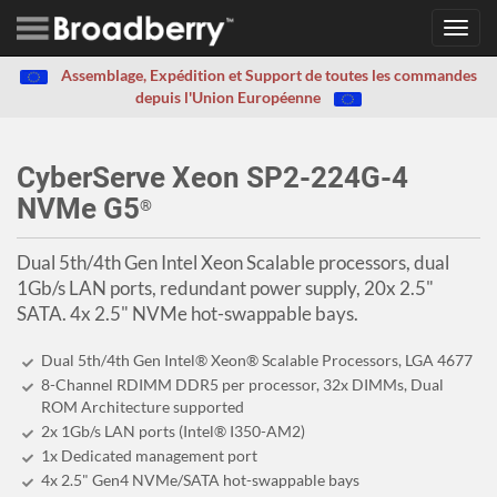
Toggl
navig
Assemblage, Expédition et Support de toutes les commandes
depuis l'Union Européenne
CyberServe Xeon SP2-224G-4
NVMe G5
®
Dual 5th/4th Gen Intel Xeon Scalable processors, dual
1Gb/s LAN ports, redundant power supply, 20x 2.5"
SATA. 4x 2.5" NVMe hot-swappable bays.
Dual 5th/4th Gen Intel® Xeon® Scalable Processors, LGA 4677
8-Channel RDIMM DDR5 per processor, 32x DIMMs, Dual
ROM Architecture supported
2x 1Gb/s LAN ports (Intel® I350-AM2)
1x Dedicated management port
4x 2.5" Gen4 NVMe/SATA hot-swappable bays