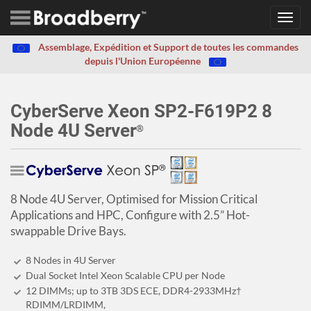
Toggl
navig
Assemblage, Expédition et Support de toutes les commandes
depuis l'Union Européenne
CyberServe Xeon SP2-F619P2 8
Node 4U Server
®
8 Node 4U Server, Optimised for Mission Critical
Applications and HPC, Configure with 2.5” Hot-
swappable Drive Bays.
8 Nodes in 4U Server
Dual Socket Intel Xeon Scalable CPU per Node
12 DIMMs; up to 3TB 3DS ECE, DDR4-2933MHz†
RDIMM/LRDIMM,