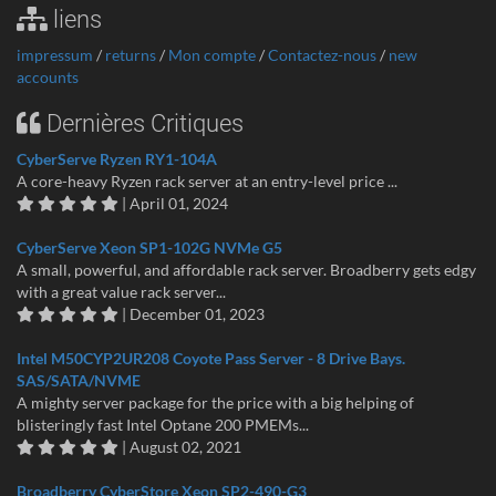
liens
impressum
/
returns
/
Mon compte
/
Contactez-nous
/
new
accounts
Dernières Critiques
CyberServe Ryzen RY1-104A
A core-heavy Ryzen rack server at an entry-level price ...
| April 01, 2024
CyberServe Xeon SP1-102G NVMe G5
A small, powerful, and affordable rack server. Broadberry gets edgy
with a great value rack server...
| December 01, 2023
Intel M50CYP2UR208 Coyote Pass Server - 8 Drive Bays.
SAS/SATA/NVME
A mighty server package for the price with a big helping of
blisteringly fast Intel Optane 200 PMEMs...
| August 02, 2021
Broadberry CyberStore Xeon SP2-490-G3